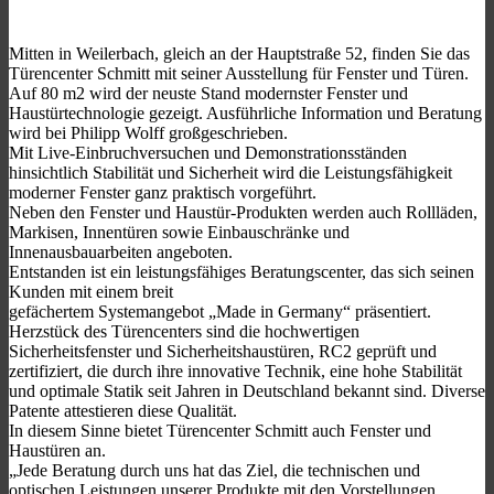
Mitten in Weilerbach, gleich an der Hauptstraße 52, finden Sie das
Türencenter Schmitt mit seiner Ausstellung für Fenster und Türen.
Auf 80 m2 wird der neuste Stand modernster Fenster und
Haustürtechnologie gezeigt. Ausführliche Information und Beratung
wird bei Philipp Wolff großgeschrieben.
Mit Live-Einbruchversuchen und Demonstrationsständen
hinsichtlich Stabilität und Sicherheit wird die Leistungsfähigkeit
moderner Fenster ganz praktisch vorgeführt.
Neben den Fenster und Haustür-Produkten werden auch Rollläden,
Markisen, Innentüren sowie Einbauschränke und
Innenausbauarbeiten angeboten.
Entstanden ist ein leistungsfähiges Beratungscenter, das sich seinen
Kunden mit einem breit
gefächertem Systemangebot „Made in Germany“ präsentiert.
Herzstück des Türencenters sind die hochwertigen
Sicherheitsfenster und Sicherheitshaustüren, RC2 geprüft und
zertifiziert, die durch ihre innovative Technik, eine hohe Stabilität
und optimale Statik seit Jahren in Deutschland bekannt sind. Diverse
Patente attestieren diese Qualität.
In diesem Sinne bietet Türencenter Schmitt auch Fenster und
Haustüren an.
„Jede Beratung durch uns hat das Ziel, die technischen und
optischen Leistungen unserer Produkte mit den Vorstellungen