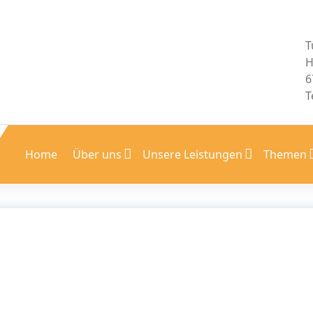
T
H
6
T
Home
Über uns
Unsere Leistungen
Themen