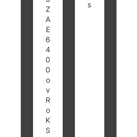
s
Z
A
E
6
4
0
0
o
v
R
o
K
S