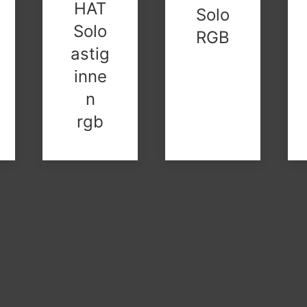
HAT
Solo
Solo
RGB
astig
inne
n
rgb