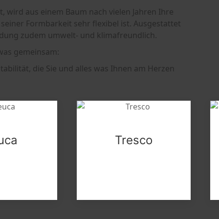
, wird aus einem Baum nach vielen Jahren Ihre
 seiner Formbarkeit sehr flexibel ist. Ausgestattet
dung zudem umwelt- und klimafreundlich.
etwas gemeinsam:
tabilität, die Sie und alles was Ihnen am Herzen
uca
Tresco