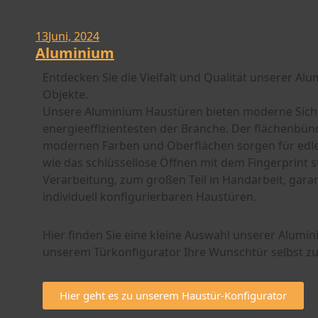
13
Juni, 2024
Aluminium
Entdecken Sie die Vielfalt und Qualität unserer A
Objekte.
Unsere Aluminium Haustüren bieten moderne Sich
energieeffizientesten der Branche. Der flächenbünd
modernen Farben und Oberflächen sorgen für edles
wie das schlüssellose Öffnen mit dem Fingerprint st
Verarbeitung, zum großen Teil in Handarbeit, gara
individuell konfigurierbaren Haustüren.
Hier finden Sie eine kleine Auswahl unserer Alumin
unserem Türkonfigurator Ihre Wunschtür selbst z
Hier geht es zu unserem Haustür-Konfigurator