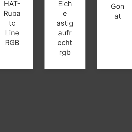
HAT-
Eich
Gon
Ruba
e
at
to
astig
Line
aufr
RGB
echt
rgb