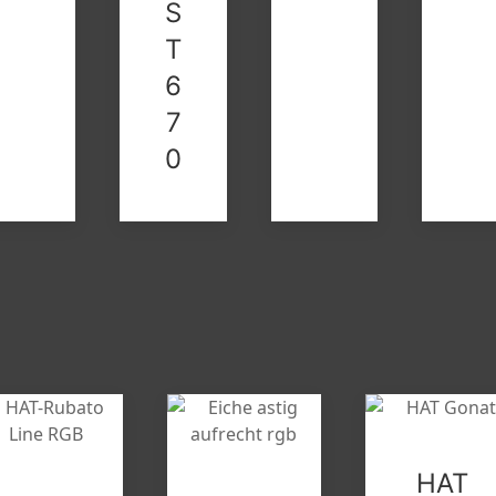
S
T
6
7
0
HAT