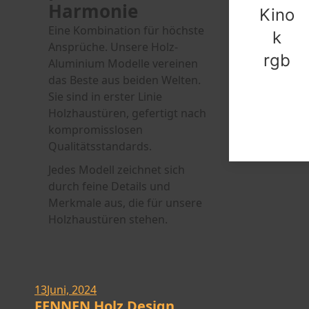
Harmonie
Kino
Eine Kombination für höchste
k
Ansprüche. Unsere Holz-
rgb
Aluminium Modelle vereinen
das Beste aus beiden Welten.
Sie sind in erster Linie
Holzhaustüren, gefertigt nach
kompromisslosen
Qualitätsstandards.
Jedes Modell zeichnet sich
durch feine Details und
Merkmale aus, die für unsere
Holzhaustüren stehen.
13
Juni, 2024
FENNEN Holz Design