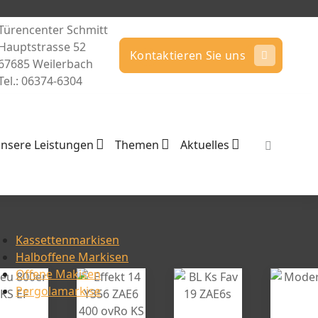
Türencenter Schmitt
Hauptstrasse 52
Kontaktieren Sie uns
67685 Weilerbach
Tel.: 06374-6304
nsere Leistungen
Themen
Aktuelles
Kassettenmarkisen
Halboffene Markisen
Offene Makisen
Pergolamarkise