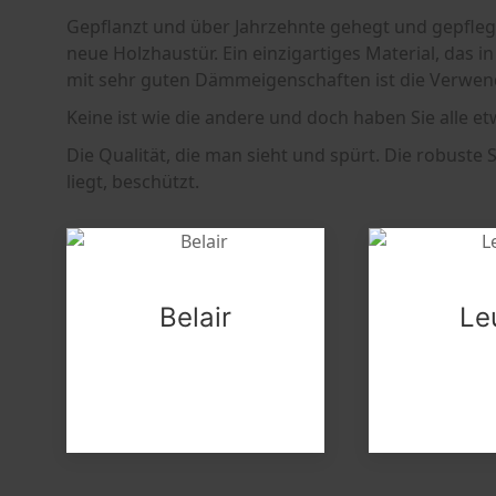
Gepflanzt und über Jahrzehnte gehegt und gepflegt
neue Holzhaustür. Ein einzigartiges Material, das in
mit sehr guten Dämmeigenschaften ist die Verwen
Keine ist wie die andere und doch haben Sie alle 
Die Qualität, die man sieht und spürt. Die robuste S
liegt, beschützt.
Belair
Le