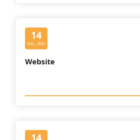
14
Dez., 2021
Website
14