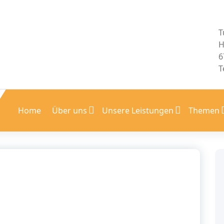
T
H
6
T
Home
Über uns
Unsere Leistungen
Themen