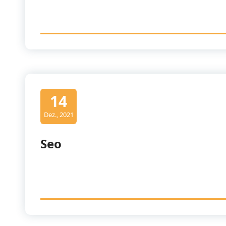
14
Dez., 2021
Seo